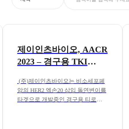
제이인츠바이오, AACR
2023 – 경구용 TKI
‘JIN-A04’, HER2 엑손
(주)제이인츠바이오는 비소세포폐
20 삽입 돌연변이 폐암
암의 HER2 엑손20 삽입 돌연변이를
에 대한 포스터 발표
타겟으로 개발중인 경구용 티로신
키나아제 억제제(TKI, tyrosine
kinase inhibitor) ‘JIN-A04’의 전임상
결과를 오는 4월 14일부터 19일까지