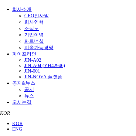
회사소개
CEO인사말
회사연혁
조직도
기업이념
파트너십
지속가능경영
파이프라인
JIN-A02
JIN-A04 (YH42946)
JIN-001
JIN-NOVA 플랫폼
공지&뉴스
공지
뉴스
오시는길
KOR
KOR
ENG