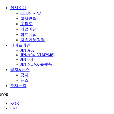
회사소개
CEO인사말
회사연혁
조직도
기업이념
파트너십
지속가능경영
파이프라인
JIN-A02
JIN-A04 (YH42946)
JIN-001
JIN-NOVA 플랫폼
공지&뉴스
공지
뉴스
오시는길
KOR
KOR
ENG