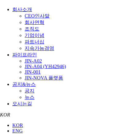
회사소개
CEO인사말
회사연혁
조직도
기업이념
파트너십
지속가능경영
파이프라인
JIN-A02
JIN-A04 (YH42946)
JIN-001
JIN-NOVA 플랫폼
공지&뉴스
공지
뉴스
오시는길
KOR
KOR
ENG