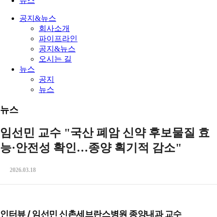
뉴스
공지&뉴스
회사소개
파이프라인
공지&뉴스
오시는 길
뉴스
공지
뉴스
뉴스
임선민 교수 "국산 폐암 신약 후보물질 효
능·안전성 확인…종양 획기적 감소"
2026.03.18
인터뷰 / 임선민 신촌세브란스병원 종양내과 교수