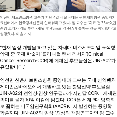
임선민 세브란스병원 교수가 지난 4일 서울 서대문구 연세암병원 중입자치
료센터에서 한국경제신문과 인터뷰하고 있다. 임 교수는 “치료 전 78㎜였던
종양 크기가 약물 투여 7개월 후 43㎜로 약 44.9% 줄어든 것을 확인했다”고
설명했다. 이솔 기자
“현재 임상 개발을 하고 있는 차세대 비소세포폐암 표적항
암제 중 국제 학술지 ‘클리니컬 캔서 리서치’(Clinical
Cancer Research·CCR)에 게재된 후보물질은 JIN-A02가
유일합니다.”
임선민 신촌세브란스병원 종양내과 교수는 국내 신약벤처
제이인츠바이오에서 개발하고 있는 항암신약 후보물질
JIN-A02의 전임상·임상 연구결과가 지난달 CCR에 게재된
의미를 묻자 10일 이같이 밝혔다. CCR은 세계 3대 암학회
로 꼽히는 미국암연구학회(AACR)에서 발간하는 종양학
학술지다. JIN-A02의 임상 1/2상의 책임연구자인 임 교수